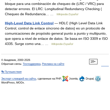
bloque para una combinación de chequeo de (LRC / VRC) para
detectar errores. El LRC: Longitudinal Redundancy Checking (
Chequeo de Redundancia… …
Wikipedia Español
High-Level Data Link Control
— HDLC (High Level Data Link
Control, control de enlace síncrono de datos) es un protocolo de
comunicaciones de propósito general punto a punto y multipunto,
que opera a nivel de enlace de datos. Se basa en ISO 3309 e ISO
4335. Surge como una… …
Wikipedia Español
© Академик, 2000-2026
18+
Обратная связь:
Техподдержка
,
Реклама на сайте
👣 Путешествия
Экспорт словарей на сайты
, сделанные на PHP,
Joomla,
Drupal,
WordPress, MODx.