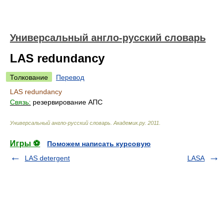
Универсальный англо-русский словарь
LAS redundancy
Толкование
Перевод
LAS redundancy
Связь:
резервирование АПС
Универсальный англо-русский словарь
.
Академик.ру
.
2011
.
Игры ⚽
Поможем написать курсовую
LAS detergent
LASA